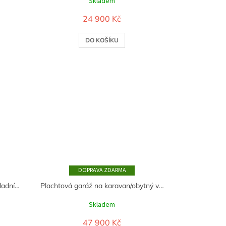
Skladem
24 900 Kč
DO KOŠÍKU
ZDARMA
Plachtová garáž na autobus/nákladní automobil 5,5m x 15m x 5,8m - 900g/m2 - Vojenská zelená
Plachtová garáž na karavan/obytný vůz 4,3m x 9,2m x 4,3m - 750g/m2 - Bílá
Skladem
47 900 Kč