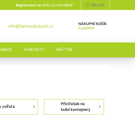
Můj účet
Registrovat se
. Nebo už máte
účet
?
NÁKUPNÍ KOŠÍK
info@farmaodadozet.cz
0 položek
LAMACE
KONTAKTY
NÁŠ TÝM
Přístřešek na
o zvířata
lodní kontejnery