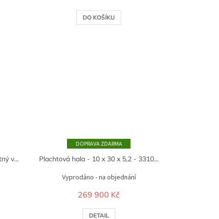
DO KOŠÍKU
ZDARMA
Plachtová garáž na karavan/obytný vůz 4,3m x 9,2m x 5m - 750g/m2 - Vojenská zelená
Plachtová hala - 10 x 30 x 5,2 - 3310017DP - BÍLÁ
Vyprodáno - na objednání
269 900 Kč
DETAIL