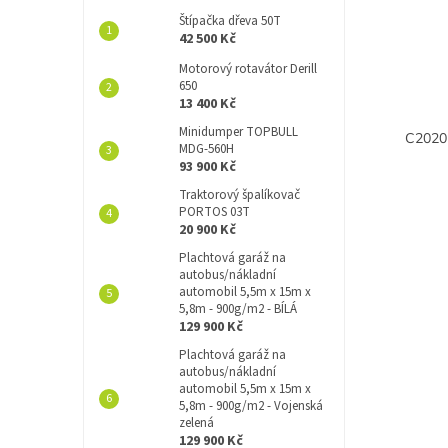
o
s
Štípačka dřeva 50T
d
p
42 500 Kč
u
r
k
Motorový rotavátor Derill
o
650
t
d
13 400 Kč
ů
u
Minidumper TOPBULL
k
MDG-560H
t
93 900 Kč
ů
Traktorový špalíkovač
PORTOS 03T
20 900 Kč
Plachtová garáž na
autobus/nákladní
automobil 5,5m x 15m x
5,8m - 900g/m2 - BÍLÁ
129 900 Kč
Plachtová garáž na
autobus/nákladní
automobil 5,5m x 15m x
5,8m - 900g/m2 - Vojenská
zelená
129 900 Kč