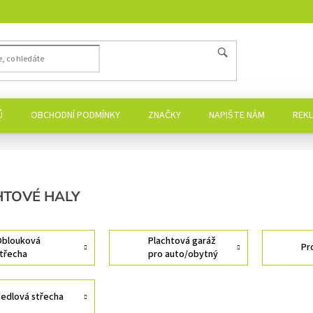
Ů
OBCHODNÍ PODMÍNKY
ZNAČKY
NAPIŠTE NÁM
REK
HTOVÉ HALY
blouková
Plachtová garáž
Pr
třecha
pro auto/obytný
vůz/bus
edlová střecha