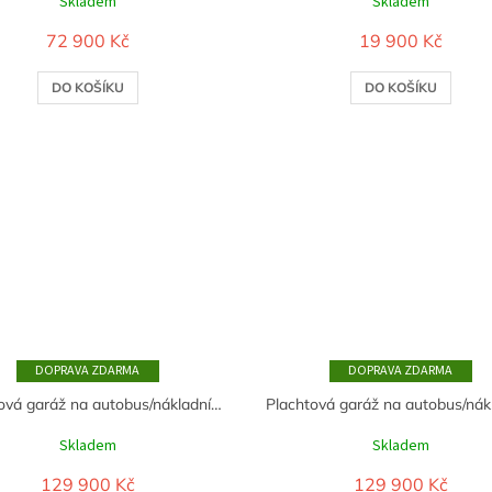
Skladem
Skladem
72 900 Kč
19 900 Kč
DO KOŠÍKU
DO KOŠÍKU
ZDARMA
ZDARMA
Plachtová garáž na autobus/nákladní automobil 5,5m x 15m x 5,8m - 900g/m2 - BÍLÁ
Skladem
Skladem
129 900 Kč
129 900 Kč