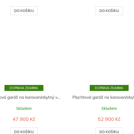
DO KOŠÍKU
DO KOŠÍKU
ZDARMA
ZDARMA
Plachtová garáž na karavan/obytný vůz 4,3m x 9,2m x 4,3m - 750g/m2 - Šedivá
Skladem
Skladem
47 900 Kč
52 900 Kč
DO KOŠÍKU
DO KOŠÍKU