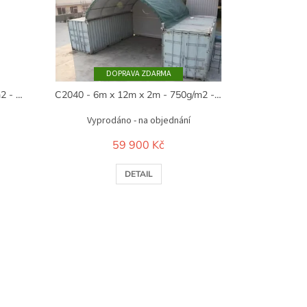
ZDARMA
C2020 - 6m x 6m x 2m - 750g/m2 - vojenská zelená
C2040 - 6m x 12m x 2m - 750g/m2 - bílá
Vyprodáno - na objednání
59 900 Kč
DETAIL