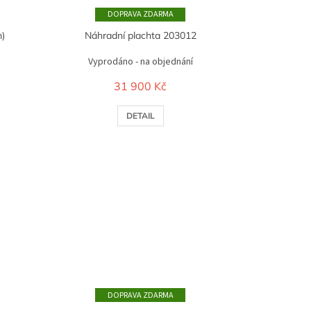
ZDARMA
m)
Náhradní plachta 203012
Vyprodáno - na objednání
31 900 Kč
DETAIL
ZDARMA