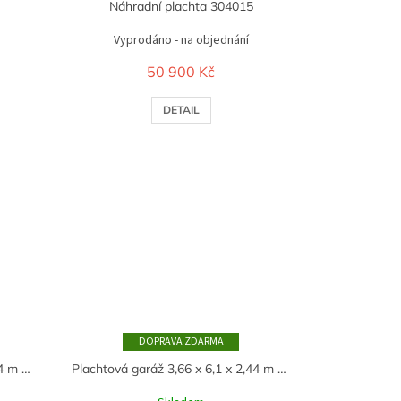
Náhradní plachta 304015
Vyprodáno - na objednání
50 900 Kč
DETAIL
ZDARMA
Plachtová garáž 3,66 x 6,1 x 2,44 m - 122008R - BÍLÁ
Plachtová garáž 3,66 x 6,1 x 2,44 m - 122008R - ZELENÁ - Nový typ kotvení