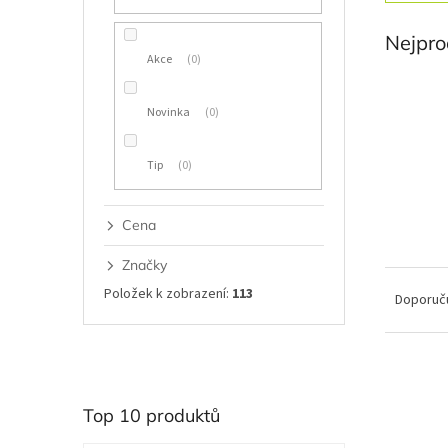
í
p
Nejpro
a
Akce
0
n
e
Novinka
0
l
Tip
0
Cena
Značky
Ř
Položek k zobrazení:
113
a
Doporuč
z
e
n
V
í
ý
p
p
Top 10 produktů
r
i