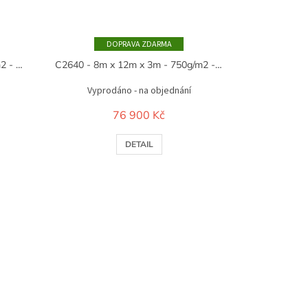
ZDARMA
C2620 - 8m x 6m x 3m - 750g/m2 - bílá
C2640 - 8m x 12m x 3m - 750g/m2 - bílá
Vyprodáno - na objednání
76 900 Kč
DETAIL