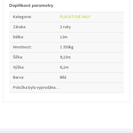
Doplňkové parametry
Kategorie
:
PLACHTOVÉ HALY
Záruka
:
2 roky
Délka
:
12m
Hmotnost
:
1 350kg
Šířka
:
9,15m
Výška
:
6,1m
Barva
:
Bílá
Položka byla vyprodána…