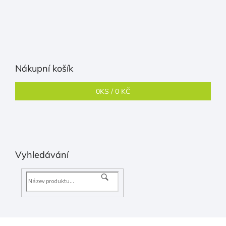
Nákupní košík
0
KS /
0 KČ
Vyhledávání