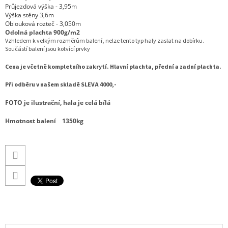
Průjezdová výška - 3,95m
Výška stěny 3,6m
Oblouková rozteč - 3,050m
Odolná plachta
900g/m2
Vzhledem k velkým rozměrům balení, nelze tento typ haly zaslat na dobírku.
Součástí balení jsou kotvící prvky
Cena je včetně kompletního zakrytí. Hlavní plachta, přední a zadní plachta.
Při odběru v našem skladě
SLEVA 4000,-
FOTO je ilustrační, hala je celá bílá
Hmotnost balení 1350kg