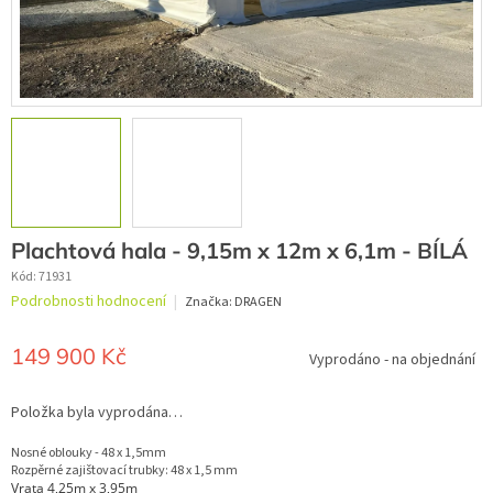
Plachtová hala - 9,15m x 12m x 6,1m - BÍLÁ
Kód:
71931
Průměrné
Podrobnosti hodnocení
Značka:
DRAGEN
hodnocení
produktu
je
149 900 Kč
Vyprodáno - na objednání
0,0
z
Měrná
5
cena:
Položka byla vyprodána…
hvězdiček.
Nosné oblouky - 48 x 1,5mm
Rozpěrné zajištovací trubky: 48 x 1,5 mm
Vrata 4,25m x 3,95m