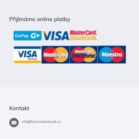
Z
á
p
Přijímáme online platby
a
t
í
Kontakt
info
@
farmaodadozet.cz