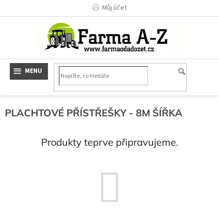
Přejít
Můj účet
na
obsah
PLACHTOVÉ PŘÍSTŘEŠKY - 8M ŠÍŘKA
Produkty teprve připravujeme.