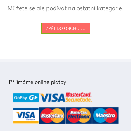
Můžete se ale podívat na ostatní kategorie.
ZPĚT DO OBCHODU
Z
á
p
Přijímáme online platby
a
t
í