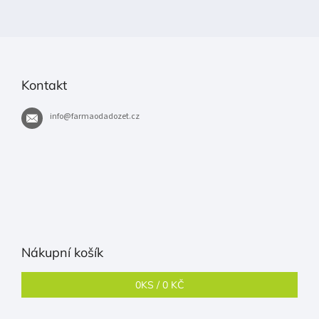
Kontakt
info
@
farmaodadozet.cz
Nákupní košík
0
KS /
0 KČ