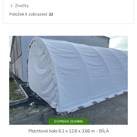
Značky
Položek k zobrazení:
22
V
ý
p
i
s
p
r
o
d
u
k
t
ů
ZDARMA
Plachtová hala 6,1 x 12,8 x 3,66 m - BÍLÁ