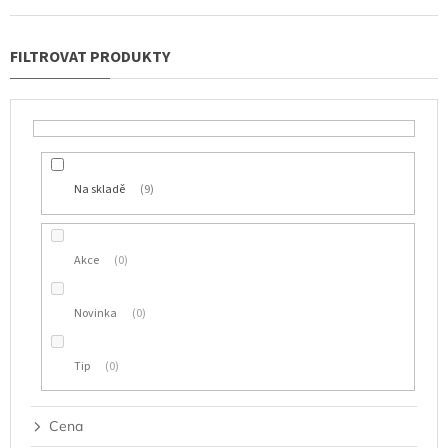
n
í
p
r
o
d
u
k
t
Na skladě
9
ů
Akce
0
Novinka
0
Tip
0
Cena