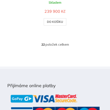
Skladem
239 900 Kč
DO KOŠÍKU
22
položek celkem
O
v
l
á
d
a
Z
c
á
í
p
p
Přijímáme online platby
a
r
t
v
í
k
y
v