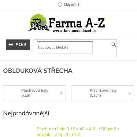
Přejít
Můj účet
na
obsah
OBLOUKOVÁ STŘECHA
Plachtové haly
Plachtové haly
6,1m
9,15m
Nejprodávanější
Plachtová hala 9,15 x 40 x 4,5 - 900g/m2 +
naviják - VOJ. ZELENÁ