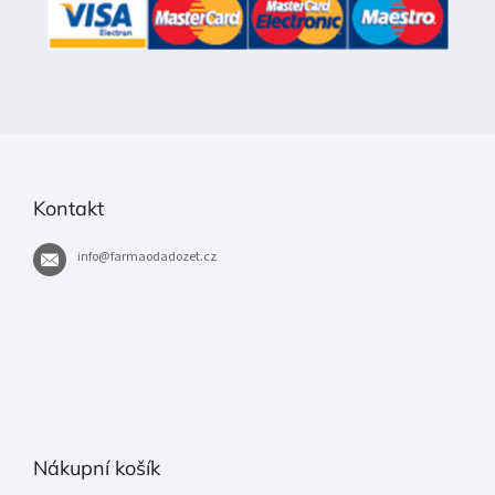
ý
p
i
s
u
Kontakt
info
@
farmaodadozet.cz
Nákupní košík