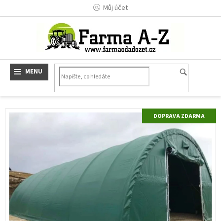
Přejít
Můj účet
na
obsah
ZDARMA