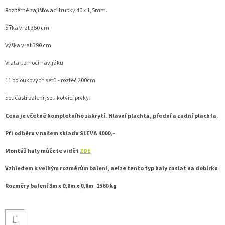
Rozpěrné zajišťovací trubky 40 x 1,5mm.
Šířka vrat 350 cm
Výška vrat 390 cm
Vrata pomocí navijáku
11 obloukových setů - rozteč 200cm
Součástí balení jsou kotvící prvky.
Cena je včetně kompletního zakrytí. Hlavní plachta, přední a zadní plachta.
Při odběru v našem skladu
SLEVA 4000,-
Montáž haly můžete vidět
ZDE
Vzhledem k velkým rozměrům balení, nelze tento typ haly zaslat na dobírku
Rozměry balení 3m x 0,8m x 0,8m 1560 kg