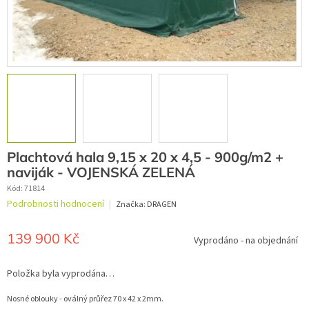
Plachtová hala 9,15 x 20 x 4,5 - 900g/m2 +
naviják - VOJENSKÁ ZELENÁ
Kód:
71814
Průměrné
Podrobnosti hodnocení
Značka:
DRAGEN
hodnocení
produktu
je
139 900 Kč
Vyprodáno - na objednání
0,0
z
Měrná
5
cena:
Položka byla vyprodána…
hvězdiček.
Nosné oblouky - oválný průřez 70 x 42 x 2mm.