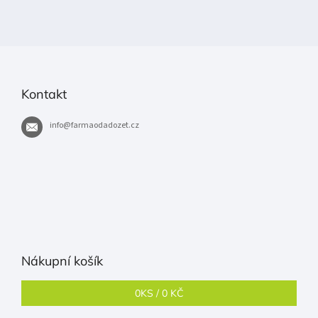
Kontakt
info
@
farmaodadozet.cz
Nákupní košík
0
KS /
0 KČ