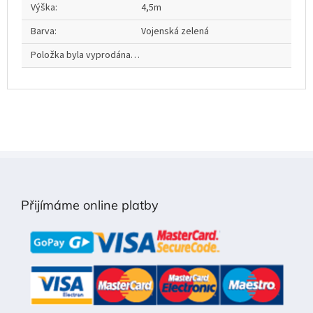
Výška
:
4,5m
Barva
:
Vojenská zelená
Položka byla vyprodána…
Z
á
p
Přijímáme online platby
a
t
í