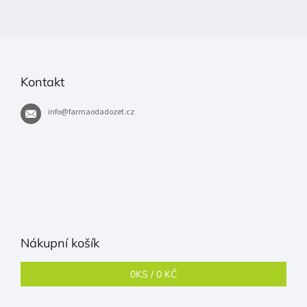
Kontakt
info
@
farmaodadozet.cz
Nákupní košík
0
KS /
0 KČ