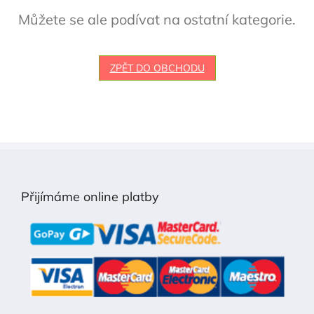
Můžete se ale podívat na ostatní kategorie.
ZPĚT DO OBCHODU
Z
á
p
Přijímáme online platby
a
t
í