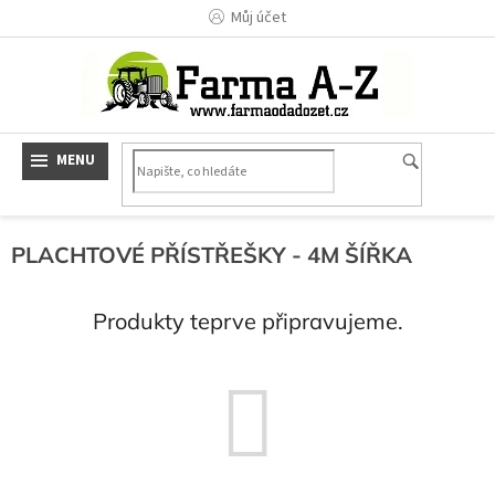
Přejít
Můj účet
na
obsah
PLACHTOVÉ PŘÍSTŘEŠKY - 4M ŠÍŘKA
Produkty teprve připravujeme.