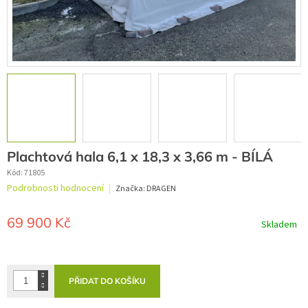
Plachtová hala 6,1 x 18,3 x 3,66 m - BÍLÁ
Kód:
71805
Průměrné
Podrobnosti hodnocení
Značka:
DRAGEN
hodnocení
produktu
je
69 900 Kč
Skladem
0,0
z
Měrná
5
cena:
hvězdiček.
PŘIDAT DO KOŠÍKU