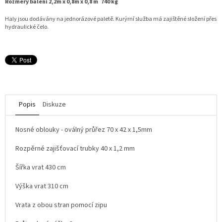
Rozměry balení 2,2m x 0,8m x 0,8 m 740 kg
Haly jsou dodávány na jednorázové paletě. Kurýrní služba má zajištěné složení přes
hydraulické čelo.
Popis
Diskuze
Nosné oblouky - oválný průřez 70 x 42 x 1,5mm
Rozpěrné zajišťovací trubky 40 x 1,2 mm
Šířka vrat 430 cm
Výška vrat 310 cm
Vrata z obou stran pomocí zipu