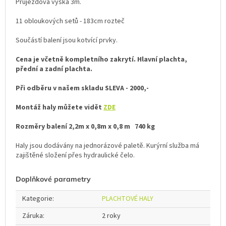
Průjezdová výška 3m.
11 obloukových setů - 183cm rozteč
Součástí balení jsou kotvící prvky.
Cena je včetně kompletního zakrytí. Hlavní plachta,
přední a zadní plachta.
Při odběru v našem skladu
SLEVA - 2000,-
Montáž haly můžete vidět
ZDE
Rozměry balení 2,2m x 0,8m x 0,8 m 740 kg
Haly jsou dodávány na jednorázové paletě. Kurýrní služba má
zajištěné složení přes hydraulické čelo.
Doplňkové parametry
Kategorie
:
PLACHTOVÉ HALY
Záruka
:
2 roky