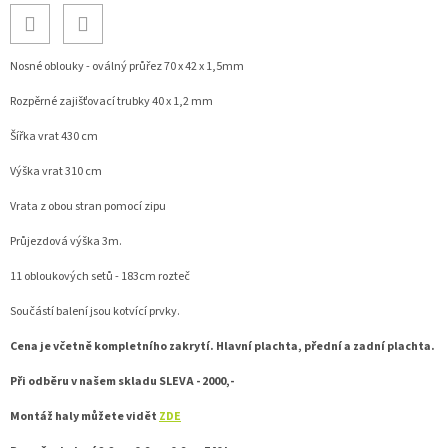
Nosné oblouky - oválný průřez 70 x 42 x 1,5mm
Rozpěrné zajišťovací trubky 40 x 1,2 mm
Šířka vrat 430 cm
Výška vrat 310 cm
Vrata z obou stran pomocí zipu
Průjezdová výška 3m.
11 obloukových setů - 183cm rozteč
Součástí balení jsou kotvící prvky.
Cena je včetně kompletního zakrytí. Hlavní plachta, přední a zadní plachta.
Při odběru v našem skladu
SLEVA - 2000,-
Montáž haly můžete vidět
ZDE