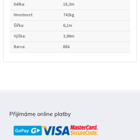
Délka
:
18,3m
Hmotnost
:
742kg
Šířka
:
6,1m
Výška
:
3,66m
Barva
:
Bílá
Z
á
p
Přijímáme online platby
a
t
í