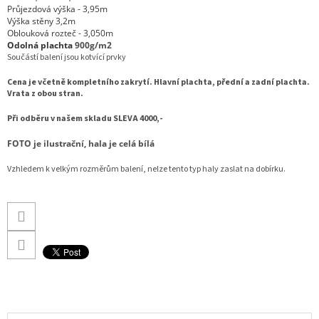
Průjezdová výška - 3,95m
Výška stěny 3,2m
Oblouková rozteč - 3,050m
Odolná plachta
900g/m2
Součástí balení jsou kotvící prvky
Cena je včetně kompletního zakrytí. Hlavní plachta, přední a zadní plachta.
Vrata z obou stran.
Při odběru v našem skladu SLEVA 4000,-
FOTO je ilustrační, hala je celá bílá
Vzhledem k velkým rozměrům balení, nelze tento typ haly zaslat na dobírku.