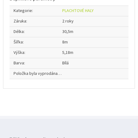
Kategorie
:
PLACHTOVÉ HALY
Záruka
:
2 roky
Délka
:
30,5m
Šířka
:
8m
Výška
:
5,18m
Barva
:
Bílá
Položka byla vyprodána…
Z
á
p