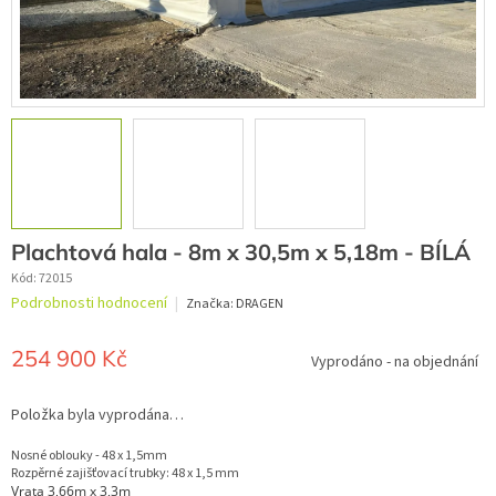
Plachtová hala - 8m x 30,5m x 5,18m - BÍLÁ
Kód:
72015
Průměrné
Podrobnosti hodnocení
Značka:
DRAGEN
hodnocení
produktu
je
254 900 Kč
Vyprodáno - na objednání
0,0
z
Měrná
5
cena:
Položka byla vyprodána…
hvězdiček.
Nosné oblouky - 48 x 1,5mm
Rozpěrné zajišťovací trubky: 48 x 1,5 mm
Vrata 3,66m x 3,3m