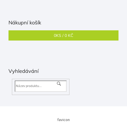
Nákupní košík
0
KS /
0 KČ
Vyhledávání
favicon