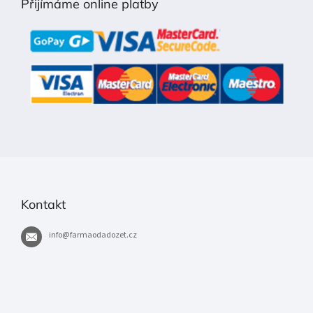
Přijímáme online platby
a
t
í
Kontakt
info
@
farmaodadozet.cz