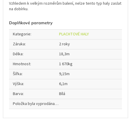
Vzhledem k velkým rozměrům balení, nelze tento typ haly zaslat
na dobírku.
Doplňkové parametry
Kategorie
:
PLACHTOVÉ HALY
Záruka
:
2 roky
Délka
:
18,3m
Hmotnost
:
1 670kg
Šířka
:
9,15m
Výška
:
6,1m
Barva
:
Bílá
Položka byla vyprodána…