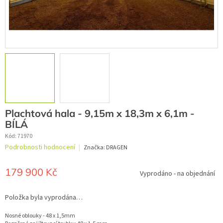
Plachtová hala - 9,15m x 18,3m x 6,1m -
BÍLÁ
Kód:
71970
Průměrné
Podrobnosti hodnocení
Značka:
DRAGEN
hodnocení
produktu
je
179 900 Kč
Vyprodáno - na objednání
0,0
z
Měrná
5
cena:
Položka byla vyprodána…
hvězdiček.
Nosné oblouky - 48 x 1,5mm