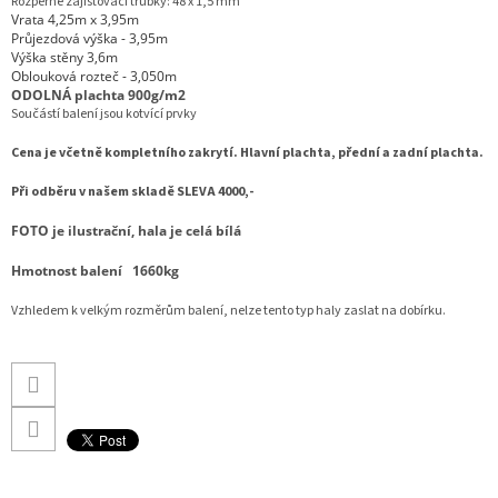
Rozpěrné zajištovací trubky: 48 x 1,5 mm
Vrata 4,25m x 3,95m
Průjezdová výška - 3,95m
Výška stěny 3,6m
Oblouková rozteč - 3,050m
ODOLNÁ plachta
900g/m2
Součástí balení jsou kotvící prvky
Cena je včetně kompletního zakrytí. Hlavní plachta, přední a zadní plachta.
Při odběru v našem skladě
SLEVA 4000,-
FOTO je ilustrační, hala je celá bílá
Hmotnost balení 1660kg
Vzhledem k velkým rozměrům balení, nelze tento typ haly zaslat na dobírku.