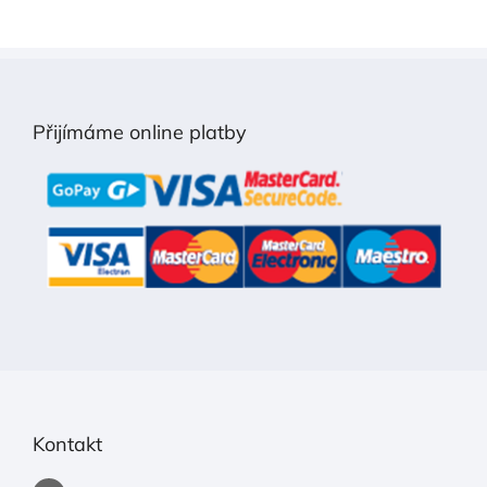
Z
á
p
Přijímáme online platby
a
t
í
Kontakt