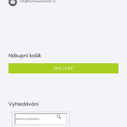
info
@
farmaodadozet.cz
Nákupní košík
0
KS /
0 KČ
Vyhledávání