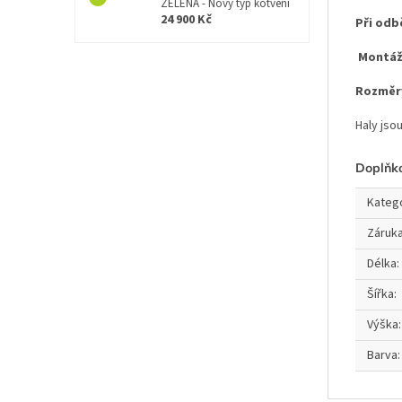
ZELENÁ - Nový typ kotvení
24 900 Kč
Při odb
Montáž 
Rozměry
Haly jso
Doplňk
Kateg
Záruk
Délka
:
Šířka
:
Výška
:
Barva
: