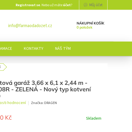
Můj účet
Registrovat se
. Nebo už máte
účet
?
NÁKUPNÍ KOŠÍK
info@farmaodadozet.cz
0 položek
LAMACE
KONTAKTY
NÁŠ TÝM
í
tová garáž 3,66 x 6,1 x 2,44 m -
8R - ZELENÁ - Nový typ kotvení
0
osti hodnocení
Značka:
DRAGEN
í
0 Kč
Skladem