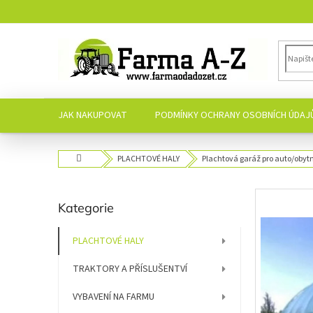
Přejít
na
obsah
JAK NAKUPOVAT
PODMÍNKY OCHRANY OSOBNÍCH ÚDAJ
Domů
PLACHTOVÉ HALY
Plachtová garáž pro auto/obyt
P
Přeskočit
Kategorie
o
kategorie
s
t
PLACHTOVÉ HALY
r
TRAKTORY A PŘÍSLUŠENTVÍ
a
n
VYBAVENÍ NA FARMU
n