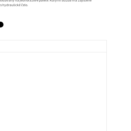
 dodávány na jednorázové paletě. Kurýrní služba má zajištěné
es hydraulické čelo.