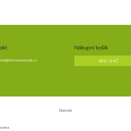
akt
Nákupní košík
info
@
farmaodadozet.cz
0
KS /
0 KČ
favicon
razena.