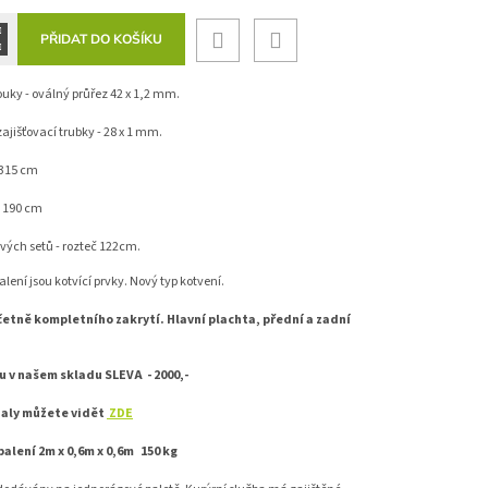
.
PŘIDAT DO KOŠÍKU
uky - oválný průřez 42 x 1,2 mm.
ajišťovací trubky - 28 x 1 mm.
 315 cm
t 190 cm
vých setů - rozteč 122cm.
alení jsou kotvící prvky. Nový typ kotvení.
četně kompletního zakrytí. Hlavní plachta, přední a zadní
u v našem skladu SLEVA - 2000,-
aly můžete vidět
ZDE
alení 2m x 0,6m x 0,6m 150 kg