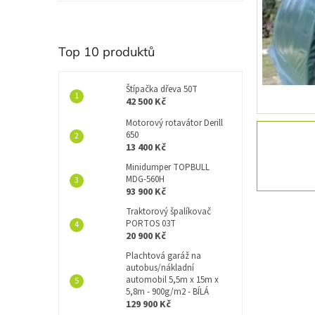
í
p
a
n
Top 10 produktů
e
l
Štípačka dřeva 50T
42 500 Kč
Motorový rotavátor Derill
650
13 400 Kč
Minidumper TOPBULL
MDG-560H
93 900 Kč
Traktorový špalíkovač
PORTOS 03T
20 900 Kč
Plachtová garáž na
autobus/nákladní
automobil 5,5m x 15m x
5,8m - 900g/m2 - BÍLÁ
129 900 Kč