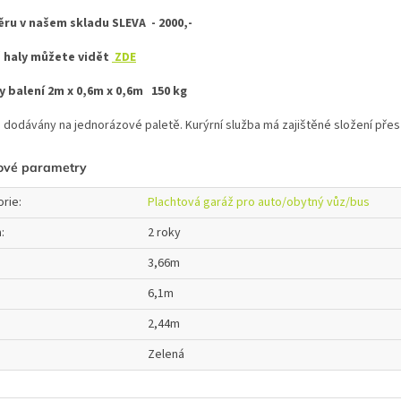
ěru v našem skladu SLEVA - 2000,-
haly můžete vidět
ZDE
 balení 2m x 0,6m x 0,6m 150 kg
u dodávány na jednorázové paletě. Kurýrní služba má zajištěné složení přes
ové parametry
orie
:
Plachtová garáž pro auto/obytný vůz/bus
a
:
2 roky
3,66m
6,1m
2,44m
Zelená