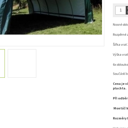
cena:
hvězdiček
Nosné oblo
Rozpěrné z
Šířka vrat
Výška vra
6x oblouko
Součástí b
Cena je v
plachta.
Při odběr
Montáž h
Rozměry b