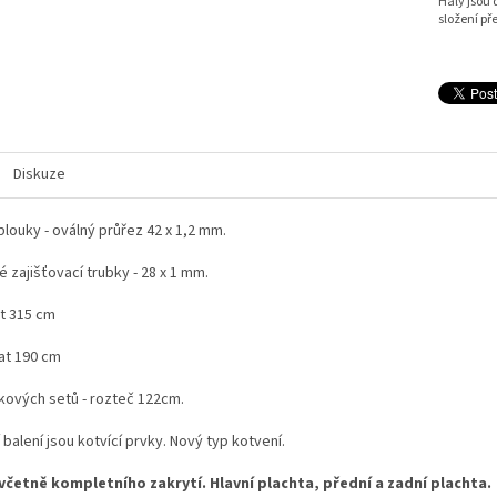
Haly jsou
složení př
Diskuze
louky - oválný průřez 42 x 1,2 mm.
 zajišťovací trubky - 28 x 1 mm.
at 315 cm
at 190 cm
kových setů - rozteč 122cm.
 balení jsou kotvící prvky. Nový typ kotvení.
 včetně kompletního zakrytí. Hlavní plachta, přední a zadní plachta.