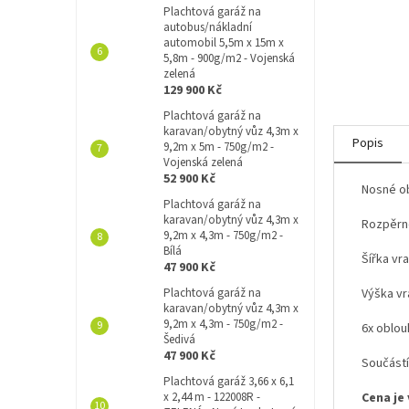
Plachtová garáž na
autobus/nákladní
automobil 5,5m x 15m x
5,8m - 900g/m2 - Vojenská
zelená
129 900 Kč
Plachtová garáž na
karavan/obytný vůz 4,3m x
Popis
9,2m x 5m - 750g/m2 -
Vojenská zelená
52 900 Kč
Nosné ob
Plachtová garáž na
karavan/obytný vůz 4,3m x
Rozpěrné
9,2m x 4,3m - 750g/m2 -
Bílá
Šířka vr
47 900 Kč
Plachtová garáž na
Výška vr
karavan/obytný vůz 4,3m x
9,2m x 4,3m - 750g/m2 -
6x oblou
Šedivá
47 900 Kč
Součástí
Plachtová garáž 3,66 x 6,1
x 2,44 m - 122008R -
Cena je