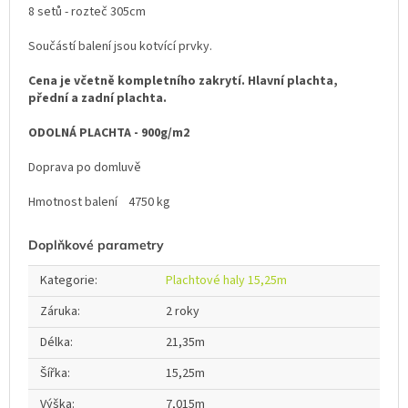
8 setů - rozteč 305cm
Součástí balení jsou kotvící prvky.
Cena je včetně kompletního zakrytí. Hlavní plachta,
přední a zadní plachta.
ODOLNÁ PLACHTA - 900g/m2
Doprava po domluvě
Hmotnost balení 4750 kg
Doplňkové parametry
Kategorie
:
Plachtové haly 15,25m
Záruka
:
2 roky
Délka
:
21,35m
Šířka
:
15,25m
Výška
:
7,015m