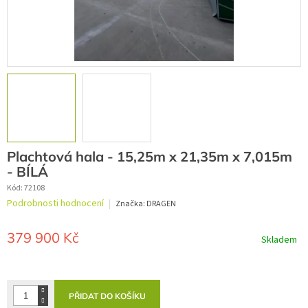
Plachtová hala - 15,25m x 21,35m x 7,015m
- BÍLÁ
Kód:
72108
Průměrné
Podrobnosti hodnocení
Značka:
DRAGEN
hodnocení
produktu
je
379 900 Kč
Skladem
0,0
z
Měrná
5
cena:
hvězdiček.
PŘIDAT DO KOŠÍKU