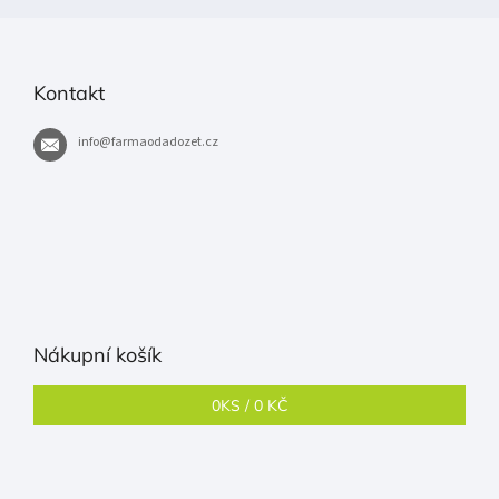
Kontakt
info
@
farmaodadozet.cz
Nákupní košík
0
KS /
0 KČ