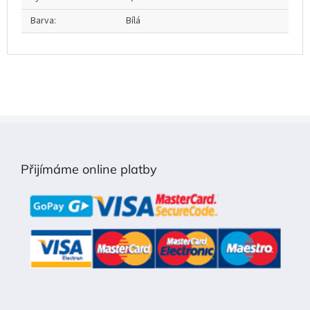
Barva
:
Bílá
Z
á
p
Přijímáme online platby
a
t
í