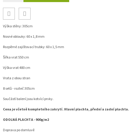
Výška stěny: 305cm
Nosné oblouky: 60 x 1,8 mm
Rozpěrné zajištovací trubky: 60 x 1,5 mm
Šířka vrat 550 cm
Výška vrat 480 cm
Vrata z obou stran
8 setů - rozteč 305cm
Součástí balení jsou kotvící prvky.
Cena je včetně kompletního zakrytí. Hlavní plachta, přední a zadní plachta.
ODOLNÁ PLACHTA - 900g/m2
Doprava po domluvě