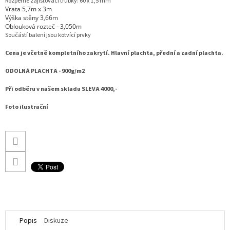
Rozpěrné zajištovací trubky: 60 x 1,5 mm
Vrata 5,7m x 3m
Výška stěny 3,66m
Oblouková rozteč - 3,050m
Součástí balení jsou kotvící prvky
Cena je včetně kompletního zakrytí. Hlavní plachta, přední a zadní plachta.
ODOLNÁ PLACHTA - 900g/m2
Při odběru v našem skladu SLEVA 4000,-
Foto ilustrační
Popis
Diskuze