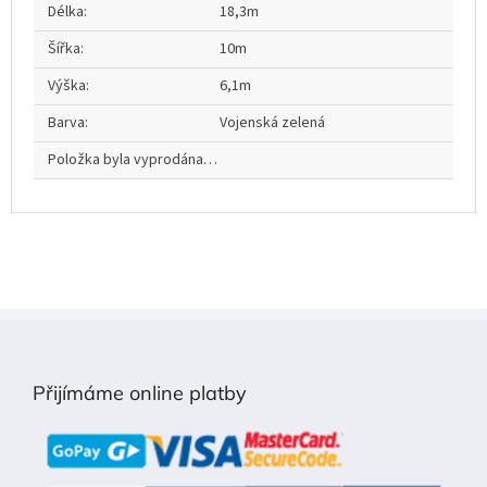
Délka
:
18,3m
Šířka
:
10m
Výška
:
6,1m
Barva
:
Vojenská zelená
Položka byla vyprodána…
Z
á
p
Přijímáme online platby
a
t
í