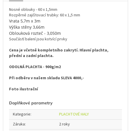
Nosné oblouky - 60 x 1,5mm
Rozpěrné zajištovací trubky: 60 x 1,5 mm
Vrata 5,7m x 3m
Výška stěny 3,66m
Oblouková rozteč - 3,050m
Součástí balení jsou kotvící prvky
Cena je včetně kompletního zakrytí. Hlavní plachta,
přední a zadní plachta.
ODOLNÁ PLACHTA - 900g/m2
Při odběru v našem skladu SLEVA 4000,-
Foto ilustrační
Doplňkové parametry
Kategorie
:
PLACHTOVÉ HALY
Záruka
:
2 roky