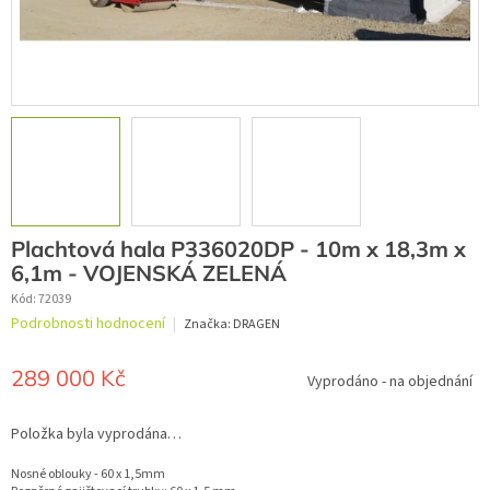
Plachtová hala P336020DP - 10m x 18,3m x
6,1m - VOJENSKÁ ZELENÁ
Kód:
72039
Průměrné
Podrobnosti hodnocení
Značka:
DRAGEN
hodnocení
produktu
je
289 000 Kč
Vyprodáno - na objednání
0,0
z
Měrná
5
cena:
Položka byla vyprodána…
hvězdiček.
Nosné oblouky - 60 x 1,5mm