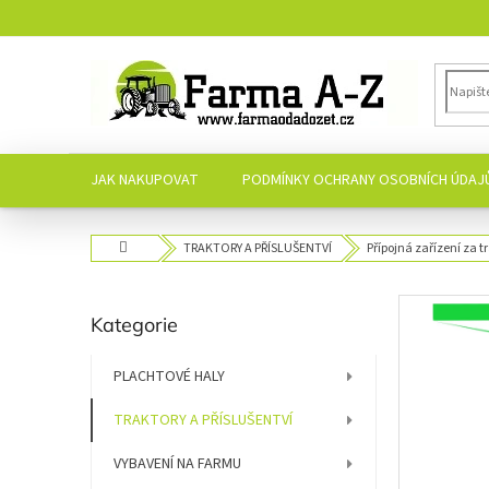
Přejít
na
obsah
JAK NAKUPOVAT
PODMÍNKY OCHRANY OSOBNÍCH ÚDAJ
Domů
TRAKTORY A PŘÍSLUŠENTVÍ
Přípojná zařízení za t
P
Přeskočit
Kategorie
o
kategorie
s
t
PLACHTOVÉ HALY
r
TRAKTORY A PŘÍSLUŠENTVÍ
a
n
VYBAVENÍ NA FARMU
n