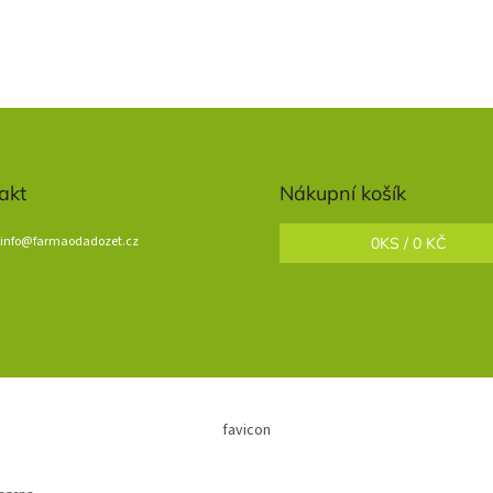
akt
Nákupní košík
info
@
farmaodadozet.cz
0
KS /
0 KČ
favicon