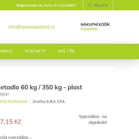
Můj účet
Registrovat se
. Nebo už máte
účet
?
NÁKUPNÍ KOŠÍK
info@farmaodadozet.cz
0 položek
LAMACE
KONTAKTY
NÁŠ TÝM
tadlo 60 kg / 350 kg - plast
95057
osti hodnocení
Značka:
A.M.A. S.P.A.
í
Vyprodáno - na
7,15 Kč
objednání
.
 byla vyprodána…