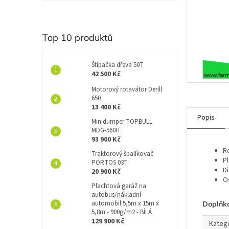
í
p
a
n
Top 10 produktů
e
l
Štípačka dřeva 50T
42 500 Kč
Motorový rotavátor Derill
650
13 400 Kč
Popis
Minidumper TOPBULL
MDG-560H
93 900 Kč
R
Traktorový špalíkovač
P
PORTOS 03T
Di
20 900 Kč
O
Plachtová garáž na
autobus/nákladní
automobil 5,5m x 15m x
Doplňk
5,8m - 900g/m2 - BÍLÁ
129 900 Kč
Kateg