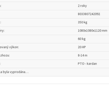
a
:
2 roky
8033807242092
m
:
350 kg
ry
:
1080x1080x1120 mm
60 kg
ovaný výkon
:
20 HP
ozhozu
:
8-14 m
:
PTO - kardan
ka byla vyprodána…