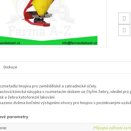
Diskuze
ozmetadlo hnojiva pro zemědělské a zahradnické účely.
lastová kónická násypka s rozmetacím diskem se čtyřmi žebry, ideální pro g
sk a žebra katoforezní lakování.
sazeno dvěma bočními výstupními otvory pro hnojivo s pozinkvanými uzávě
ové parametry
orie
:
Přípojná zařízení za t