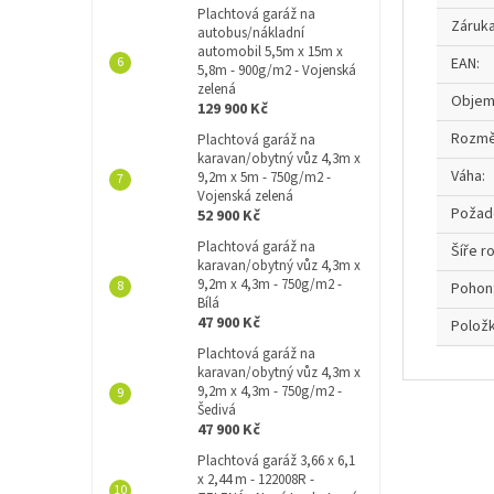
Plachtová garáž na
Záruk
autobus/nákladní
automobil 5,5m x 15m x
EAN
:
5,8m - 900g/m2 - Vojenská
zelená
Obje
129 900 Kč
Rozmě
Plachtová garáž na
karavan/obytný vůz 4,3m x
Váha
:
9,2m x 5m - 750g/m2 -
Vojenská zelená
Požad
52 900 Kč
Plachtová garáž na
Šíře r
karavan/obytný vůz 4,3m x
9,2m x 4,3m - 750g/m2 -
Pohon
Bílá
47 900 Kč
Polož
Plachtová garáž na
karavan/obytný vůz 4,3m x
9,2m x 4,3m - 750g/m2 -
Šedivá
47 900 Kč
Plachtová garáž 3,66 x 6,1
x 2,44 m - 122008R -