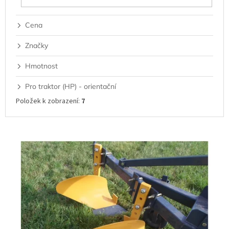
Cena
Značky
Hmotnost
Pro traktor (HP) - orientační
Položek k zobrazení:
7
V
ý
p
i
s
p
r
o
d