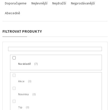
a
Doporučujeme
Nejlevnější
Nejdražší
Nejprodávanější
z
Abecedně
e
n
í
p
r
o
d
u
k
t
Na skladě
7
ů
Akce
0
Novinka
0
Tip
0