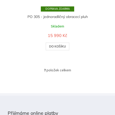
ZDARMA
PO 305 - jednoradličný obracecí pluh
Skladem
15 990 Kč
DO KOŠÍKU
7
položek celkem
O
v
l
á
d
a
Z
c
á
í
p
p
Přijímáme online platby