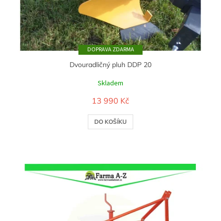
u
k
t
ů
ZDARMA
Dvouradličný pluh DDP 20
Skladem
13 990 Kč
DO KOŠÍKU