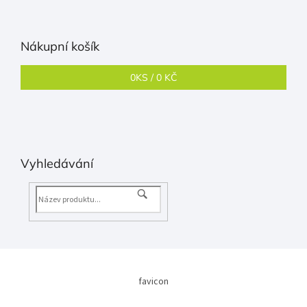
Nákupní košík
0
KS /
0 KČ
Vyhledávání
favicon