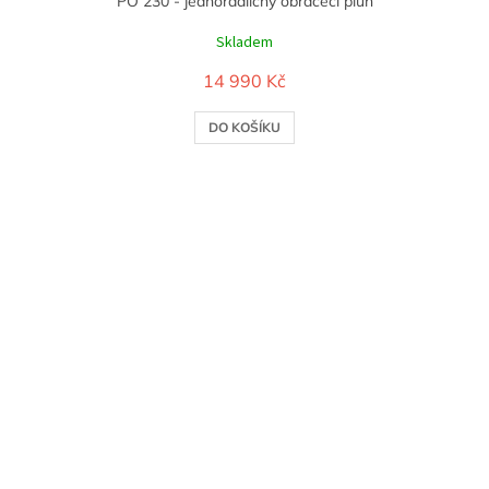
PO 230 - jednoradličný obracecí pluh
Skladem
14 990 Kč
DO KOŠÍKU