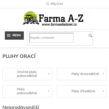
Přejít
Můj účet
na
obsah
PLUHY ORACÍ
Otočné pluhy
Pluhy dvouradličné
jednoradličné
Pluhy
Pluhy tříradličné
jednoradličné
Nejprodávanější