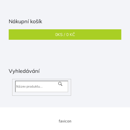
Nákupní košík
0
KS /
0 KČ
Vyhledávání
favicon