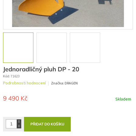
Jednoradličný pluh DP - 20
Kód:
71623
Průměrné
Podrobnosti hodnocení
Značka:
DRAGEN
hodnocení
produktu
je
9 490 Kč
Skladem
0,0
z
Měrná
5
cena:
hvězdiček.
PŘIDAT DO KOŠÍKU