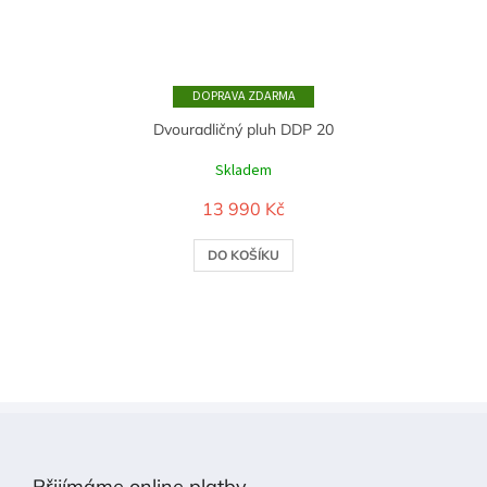
ZDARMA
Dvouradličný pluh DDP 20
Skladem
13 990 Kč
DO KOŠÍKU
Z
á
p
Přijímáme online platby