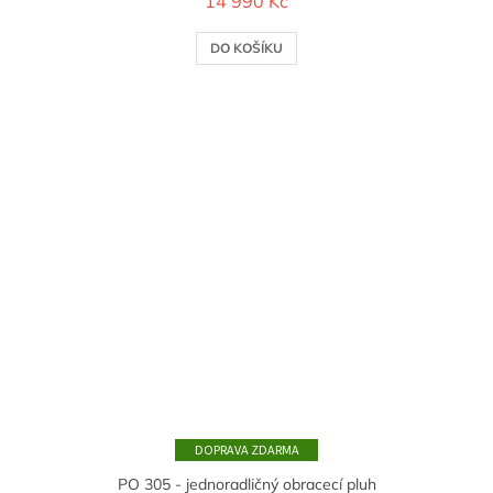
14 990 Kč
DO KOŠÍKU
ZDARMA
PO 305 - jednoradličný obracecí pluh