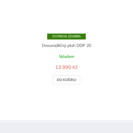
ZDARMA
Dvouradličný pluh DDP 20
Skladem
13 990 Kč
DO KOŠÍKU
Z
á