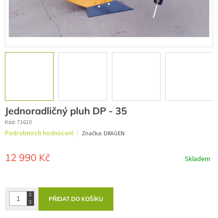
Jednoradličný pluh DP - 35
Kód:
71620
Průměrné
Podrobnosti hodnocení
Značka:
DRAGEN
hodnocení
produktu
je
12 990 Kč
Skladem
0,0
z
Měrná
5
cena:
hvězdiček.
PŘIDAT DO KOŠÍKU