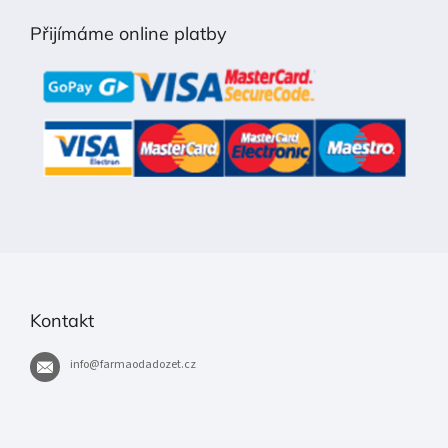
p
Přijímáme online platby
a
t
í
Kontakt
info
@
farmaodadozet.cz