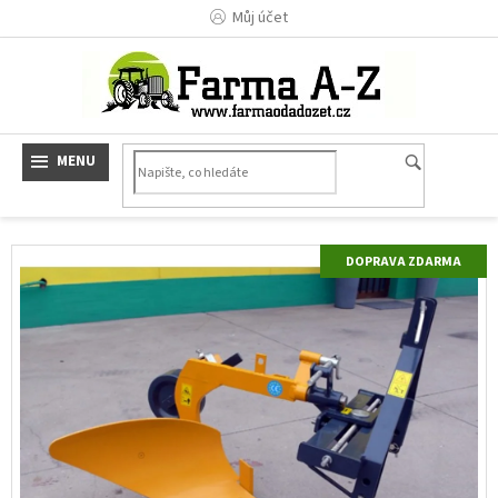
Přejít
Můj účet
na
obsah
ZDARMA