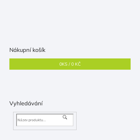
Nákupní košík
0
KS /
0 KČ
Vyhledávání