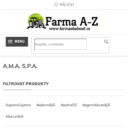
Přejít
Můj účet
na
obsah
A.M.A. S.P.A.
Ř
a
Doporučujeme
Nejlevnější
Nejdražší
Nejprodávanější
z
Abecedně
e
n