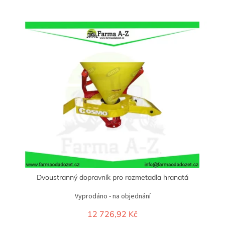
í
p
V
r
ý
o
p
d
i
u
s
k
p
t
r
ů
o
d
u
k
t
ů
Dvoustranný dopravník pro rozmetadla hranatá
Vyprodáno - na objednání
12 726,92 Kč