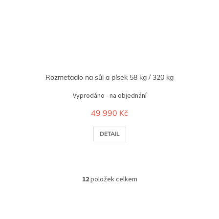
Rozmetadlo na sůl a písek 58 kg / 320 kg
Vyprodáno - na objednání
49 990 Kč
DETAIL
12
položek celkem
O
v
l
á