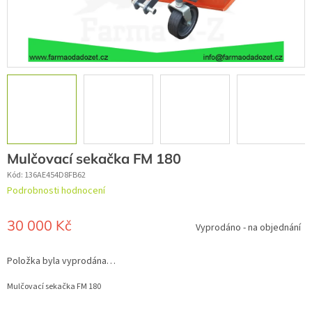
Mulčovací sekačka FM 180
Kód:
136AE454D8FB62
Průměrné
Podrobnosti hodnocení
hodnocení
produktu
je
30 000 Kč
Vyprodáno - na objednání
0,0
z
Měrná
5
cena:
Položka byla vyprodána…
hvězdiček.
Mulčovací sekačka FM 180