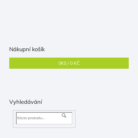
Nákupní košík
0
KS /
0 KČ
Vyhledávání