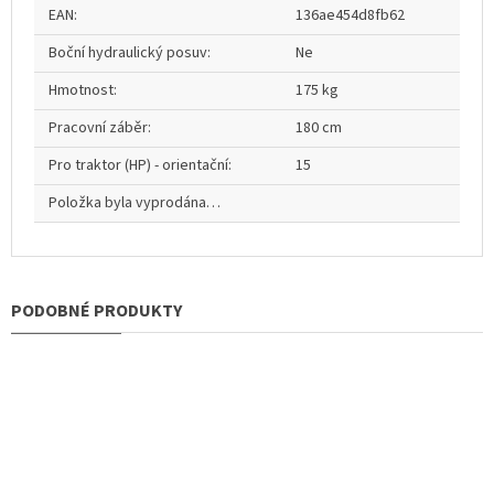
EAN
:
136ae454d8fb62
Boční hydraulický posuv
:
Ne
Hmotnost
:
175 kg
Pracovní záběr
:
180 cm
Pro traktor (HP) - orientační
:
15
Položka byla vyprodána…