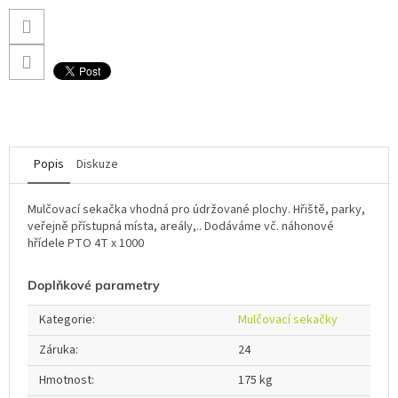
Popis
Diskuze
Mulčovací sekačka vhodná pro údržované plochy. Hřiště, parky,
veřejně přístupná místa, areály,.. Dodáváme vč. náhonové
hřídele PTO 4T x 1000
Doplňkové parametry
Kategorie
:
Mulčovací sekačky
Záruka
:
24
Hmotnost
:
175 kg