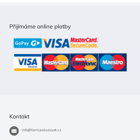
Z
á
p
Přijímáme online platby
a
t
í
Kontakt
info
@
farmaodadozet.cz