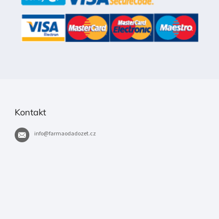
Kontakt
info
@
farmaodadozet.cz