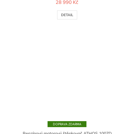
28 990 Kč
DETAIL
ZDARMA
Benzínový motorový štěpkovač ATHOS 1007D