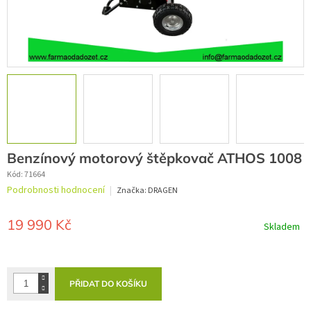
Benzínový motorový štěpkovač ATHOS 1008
Kód:
71664
Průměrné
Podrobnosti hodnocení
Značka:
DRAGEN
hodnocení
produktu
je
19 990 Kč
Skladem
0,0
z
Měrná
5
cena:
hvězdiček.
PŘIDAT DO KOŠÍKU