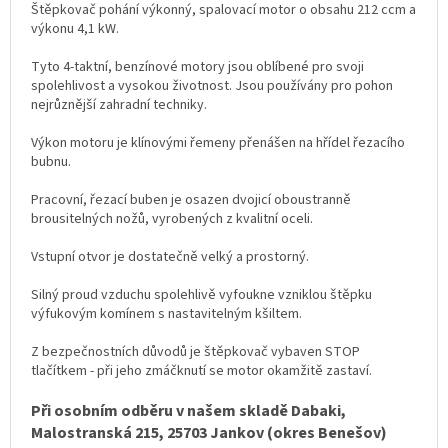
Štěpkovač pohání výkonný, spalovací motor o obsahu 212 ccm a
výkonu 4,1 kW.
Tyto 4-taktní, benzínové motory jsou oblíbené pro svoji
spolehlivost a vysokou životnost. Jsou používány pro pohon
nejrůznější zahradní techniky.
Výkon motoru je klínovými řemeny přenášen na hřídel řezacího
bubnu.
Pracovní, řezací buben je osazen dvojicí oboustranně
brousitelných nožů, vyrobených z kvalitní oceli.
Vstupní otvor je dostatečně velký a prostorný.
Silný proud vzduchu spolehlivě vyfoukne vzniklou štěpku
výfukovým komínem s nastavitelným kšiltem.
Z bezpečnostních důvodů je štěpkovač vybaven STOP
tlačítkem - při jeho zmáčknutí se motor okamžitě zastaví.
Při osobním odběru v našem skladě Dabaki,
Malostranská 215, 25703 Jankov (okres Benešov)