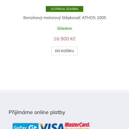
ZDARMA
Benzínový motorový štěpkovač ATHOS 1005
Skladem
16 900 Kč
DO KOŠÍKU
Z
á
p
Přijímáme online platby
a
t
í