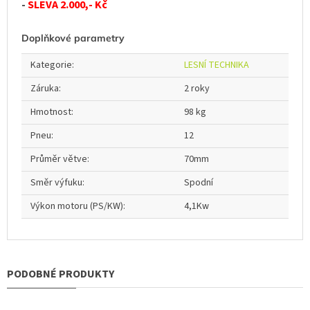
-
SLEVA 2.000,- Kč
Doplňkové parametry
Kategorie
:
LESNÍ TECHNIKA
Záruka
:
2 roky
Hmotnost
:
98 kg
Pneu
:
12
Průměr větve
:
70mm
Směr výfuku
:
Spodní
Výkon motoru (PS/KW)
:
4,1Kw