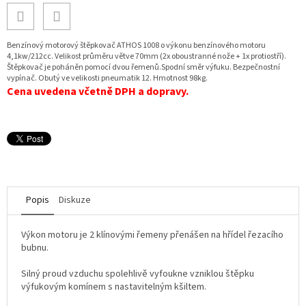
Benzínový motorový štěpkovač ATHOS 1008 o výkonu benzínového motoru
4,1kw/212cc. Velikost průměru větve 70mm (2x oboustranné nože + 1x protiostří).
Štěpkovač je poháněn pomocí dvou řemenů.Spodní směr výfuku. Bezpečnostní
vypínač. Obutý ve velikosti pneumatik 12. Hmotnost 98kg.
Cena uvedena včetně DPH a dopravy.
Popis
Diskuze
Výkon motoru je 2 klínovými řemeny přenášen na hřídel řezacího
bubnu.
Silný proud vzduchu spolehlivě vyfoukne vzniklou štěpku
výfukovým komínem s nastavitelným kšiltem.