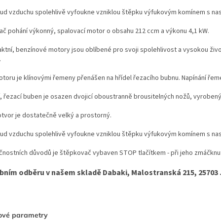
oud vzduchu spolehlivě vyfoukne vzniklou štěpku výfukovým komínem s nas
č pohání výkonný, spalovací motor o obsahu 212 ccm a výkonu 4,1 kW.
aktní, benzínové motory jsou oblíbené pro svoji spolehlivost a vysokou živ
.
toru je klínovými řemeny přenášen na hřídel řezacího bubnu. Napínání ř
, řezací buben je osazen dvojicí oboustranně brousitelných nožů, vyrobených
otvor je dostatečně velký a prostorný.
oud vzduchu spolehlivě vyfoukne vzniklou štěpku výfukovým komínem s nas
nostních důvodů je štěpkovač vybaven STOP tlačítkem - při jeho zmáčknut
obním odběru v našem skladě Dabaki, Malostranská 215, 25703
ové parametry