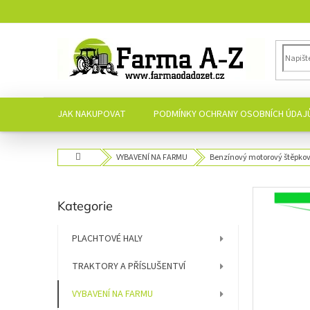
Přejít
na
obsah
JAK NAKUPOVAT
PODMÍNKY OCHRANY OSOBNÍCH ÚDAJ
Domů
VYBAVENÍ NA FARMU
Benzínový motorový štěpko
P
Přeskočit
Kategorie
o
kategorie
s
t
PLACHTOVÉ HALY
r
TRAKTORY A PŘÍSLUŠENTVÍ
a
n
VYBAVENÍ NA FARMU
n