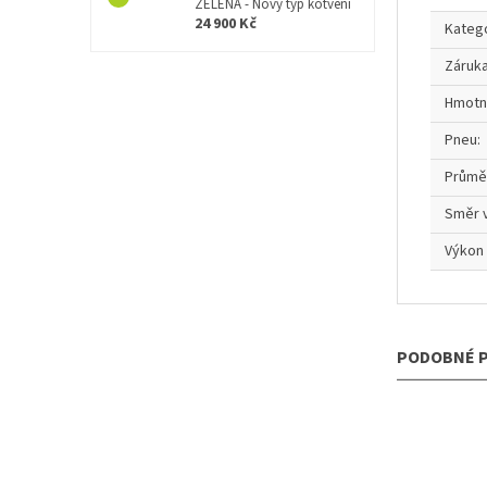
ZELENÁ - Nový typ kotvení
24 900 Kč
Kateg
Záruk
Hmotn
Pneu
:
Průmě
Směr 
Výkon