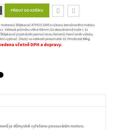
.
PŘIDAT DO KOŠÍKU
 motorový štěpkovač ATHOS 1005 o výkonu benzínového motoru
cc. Velikost průměru větve 60mm (2x oboustranné nože + 1x
). Štěpkovač je poháněn pomocí dvou řemenů.Horní směr výfuku.
ní vypínač. Obutý ve velikosti pneumatik 10. Hmotnost 84kg.
vedena včetně DPH a dopravy.
řemenů je důmyslně vyřešeno posouváním motoru.