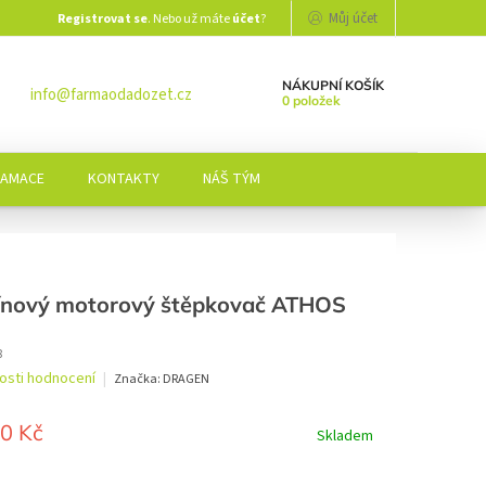
Můj účet
Registrovat se
. Nebo už máte
účet
?
NÁKUPNÍ KOŠÍK
info@farmaodadozet.cz
0 položek
LAMACE
KONTAKTY
NÁŠ TÝM
ínový motorový štěpkovač ATHOS
8
osti hodnocení
Značka:
DRAGEN
í
0 Kč
Skladem