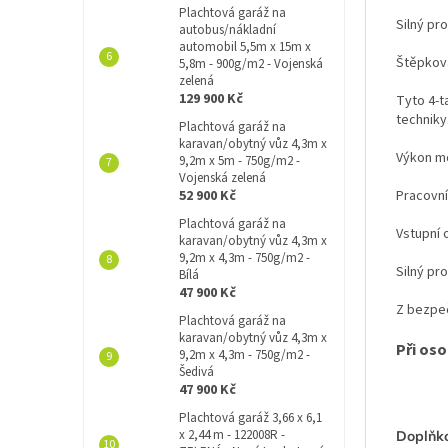
Plachtová garáž na
Silný pr
autobus/nákladní
automobil 5,5m x 15m x
Štěpkova
5,8m - 900g/m2 - Vojenská
zelená
129 900 Kč
Tyto 4-t
techniky
Plachtová garáž na
karavan/obytný vůz 4,3m x
Výkon mo
9,2m x 5m - 750g/m2 -
Vojenská zelená
52 900 Kč
Pracovní
Plachtová garáž na
Vstupní 
karavan/obytný vůz 4,3m x
9,2m x 4,3m - 750g/m2 -
Silný pr
Bílá
47 900 Kč
Z bezpeč
Plachtová garáž na
karavan/obytný vůz 4,3m x
Při os
9,2m x 4,3m - 750g/m2 -
Šedivá
47 900 Kč
Plachtová garáž 3,66 x 6,1
x 2,44 m - 122008R -
Doplňk