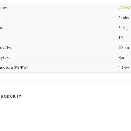
orie
:
VYBAVE
a
:
2 roky
ost
:
84 kg
10
r větve
:
60mm
výfuku
:
Horní
 motoru (PS/KW)
:
4,1Kw