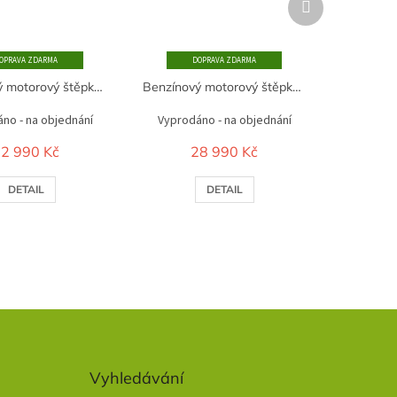
produkt
ZDARMA
ZDARMA
Benzínový motorový štěpkovač ATHOS 1009
Benzínový motorový štěpkovač ATHOS 1007
no - na objednání
Vyprodáno - na objednání
2 990 Kč
28 990 Kč
DETAIL
DETAIL
Vyhledávání