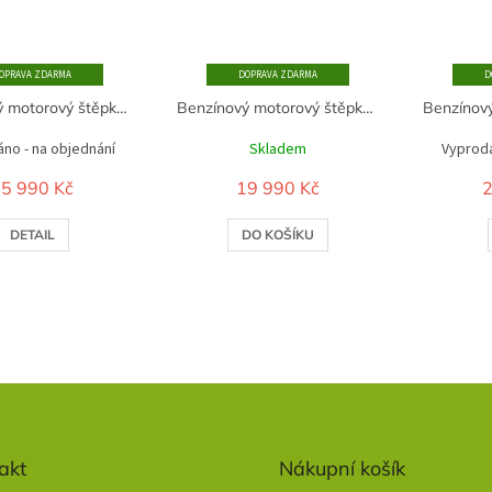
ZDARMA
ZDARMA
Benzínový motorový štěpkovač ATHOS 1006
Benzínový motorový štěpkovač ATHOS 1008
no - na objednání
Skladem
Vyprodá
5 990 Kč
19 990 Kč
2
DETAIL
DO KOŠÍKU
akt
Nákupní košík