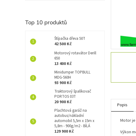
í
p
a
n
Top 10 produktů
e
l
Štípačka dřeva 50T
42 500 Kč
Motorový rotavátor Derill
650
13 400 Kč
Minidumper TOPBULL
MDG-560H
93 900 Kč
Traktorový špalíkovač
PORTOS 03T
20 900 Kč
Popis
Plachtová garáž na
autobus/nákladní
Motor je
automobil 5,5m x 15m x
5,8m - 900g/m2 - BÍLÁ
129 900 Kč
Výkon mo