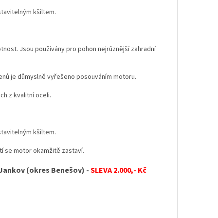
tavitelným kšiltem.
otnost. Jsou používány pro pohon nejrůznější zahradní
emenů je důmyslně vyřešeno posouváním motoru.
 z kvalitní oceli.
tavitelným kšiltem.
í se motor okamžitě zastaví.
 Jankov (okres Benešov) -
SLEVA 2.000,- Kč