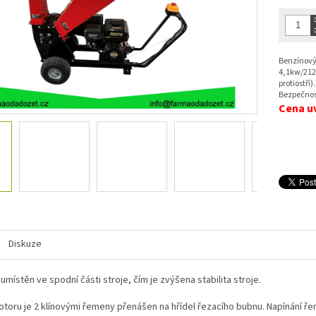
cena:
hvězdiček
Benzínový
4,1kw/212
protiostří
Bezpečnost
Cena u
Diskuze
 umístěn ve spodní části stroje, čím je zvýšena stabilita stroje.
toru je 2 klínovými řemeny přenášen na hřídel řezacího bubnu. Napínání 