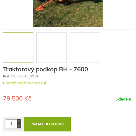
Traktorový podkop BH - 7600
Kód:
C40C7D31C02910
Průměrné
Podrobnosti hodnocení
hodnocení
produktu
je
79 500 Kč
Skladem
0,0
z
Měrná
5
cena:
hvězdiček.
PŘIDAT DO KOŠÍKU