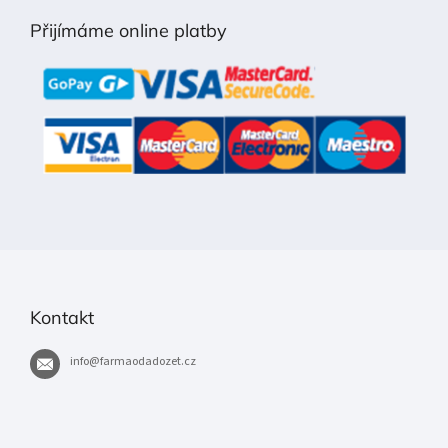
p
Přijímáme online platby
a
t
í
Kontakt
info
@
farmaodadozet.cz