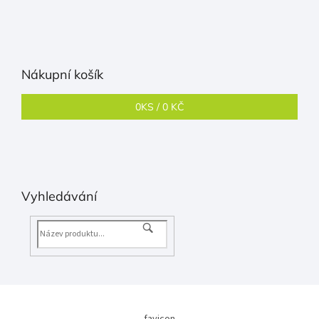
Nákupní košík
0
KS /
0 KČ
Vyhledávání