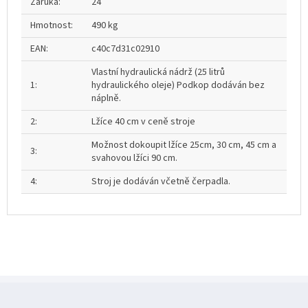
Záruka
:
24
Hmotnost
:
490 kg
EAN
:
c40c7d31c02910
Vlastní hydraulická nádrž (25 litrů
1
:
hydraulického oleje) Podkop dodáván bez
náplně.
2
:
Lžíce 40 cm v ceně stroje
Možnost dokoupit lžíce 25cm, 30 cm, 45 cm a
3
:
svahovou lžíci 90 cm.
4
:
Stroj je dodáván včetně čerpadla.
Z
á