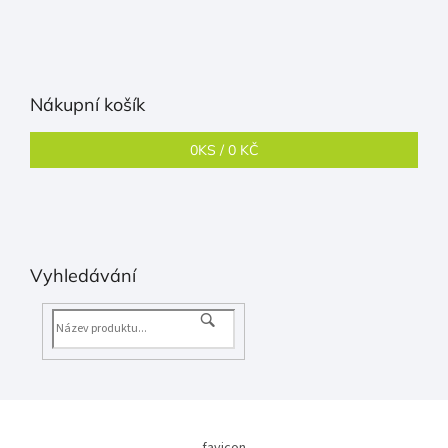
Nákupní košík
0
KS /
0 KČ
Vyhledávání