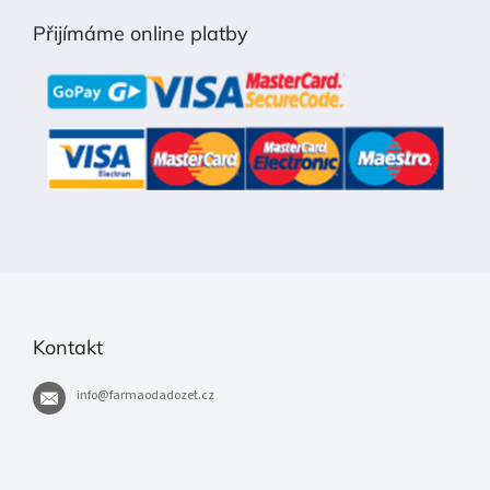
p
Přijímáme online platby
a
t
í
Kontakt
info
@
farmaodadozet.cz