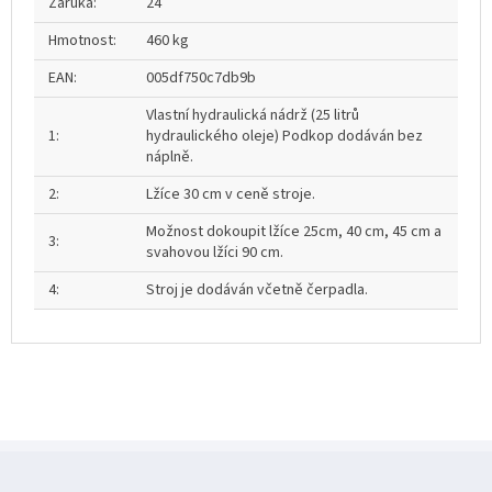
Záruka
:
24
Hmotnost
:
460 kg
EAN
:
005df750c7db9b
Vlastní hydraulická nádrž (25 litrů
1
:
hydraulického oleje) Podkop dodáván bez
náplně.
2
:
Lžíce 30 cm v ceně stroje.
Možnost dokoupit lžíce 25cm, 40 cm, 45 cm a
3
:
svahovou lžíci 90 cm.
4
:
Stroj je dodáván včetně čerpadla.
Z
á