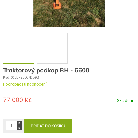
Traktorový podkop BH - 6600
Kód:
005DF750C7DB9B
Průměrné
Podrobnosti hodnocení
hodnocení
produktu
je
77 000 Kč
Skladem
0,0
z
Měrná
5
cena:
hvězdiček.
PŘIDAT DO KOŠÍKU