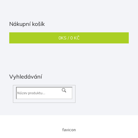
Nákupní košík
0
KS /
0 KČ
Vyhledávání
favicon