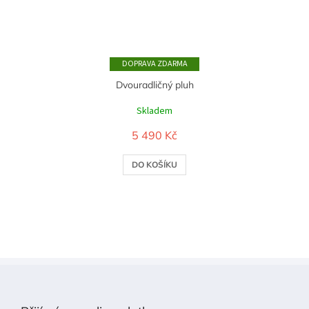
ZDARMA
Dvouradličný pluh
Skladem
5 490 Kč
DO KOŠÍKU
Z
á
p