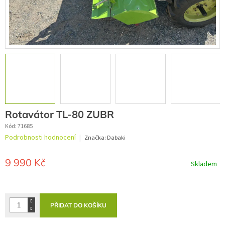
Rotavátor TL-80 ZUBR
Kód:
71685
Průměrné
Podrobnosti hodnocení
Značka:
Dabaki
hodnocení
produktu
je
9 990 Kč
Skladem
0,0
z
Měrná
5
cena:
hvězdiček.
PŘIDAT DO KOŠÍKU