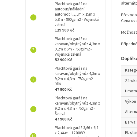
alternát
Plachtová garáž na
autobus/nákladní
automobil 5,5m x 15m x
Převodo
5,8m - 900g/m2 - Vojenská
Cena uv
zelená
129 900 Kč
Možnost 
Plachtová garáž na
Případn
karavan/obytný vůz 4,3m x
9,2m x 5m - 750g/m2 -
Vojenská zelená
Doplňk
52 900 Kč
Plachtová garáž na
Kateg
karavan/obytný vůz 4,3m x
9,2m x 4,3m - 750g/m2 -
Záruk
Bílá
47 900 Kč
Hmotn
Plachtová garáž na
Výkon
karavan/obytný vůz 4,3m x
9,2m x 4,3m - 750g/m2 -
Altern
Šedivá
47 900 Kč
Barva
:
Plachtová garáž 3,66 x 6,1
El. st
x 2,44 m - 122008R -