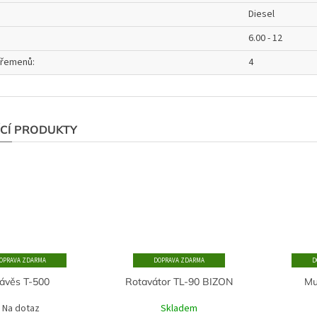
Diesel
6.00 - 12
 řemenů
:
4
ÍCÍ PRODUKTY
ZDARMA
ZDARMA
ávěs T-500
Rotavátor TL-90 BIZON
Mu
Na dotaz
Skladem