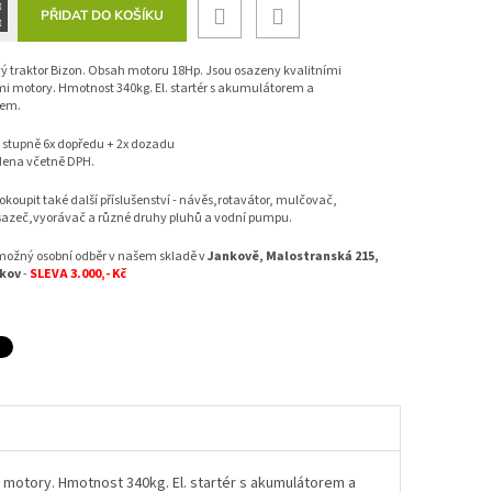
PŘIDAT DO KOŠÍKU
ý traktor Bizon. Obsah motoru 18Hp. Jsou osazeny kvalitními
i motory. Hmotnost 340kg. El. startér s akumulátorem a
rem.
 stupně 6x dopředu + 2x dozadu
ena včetně DPH.
koupit také další příslušenství - návěs,rotavátor, mulčovač,
sazeč,vyorávač a různé druhy pluhů a vodní pumpu.
možný osobní odběr v našem skladě v
Jankově, Malostranská 215,
nkov
-
SLEVA 3.000,- Kč
 motory. Hmotnost 340kg. El. startér s akumulátorem a