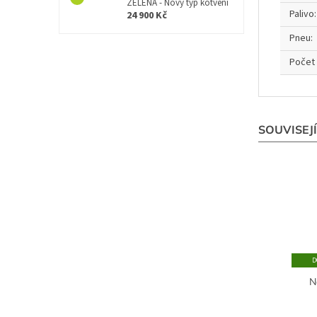
ZELENÁ - Nový typ kotvení
Palivo
:
24 900 Kč
Pneu
:
Počet
SOUVISEJ
N