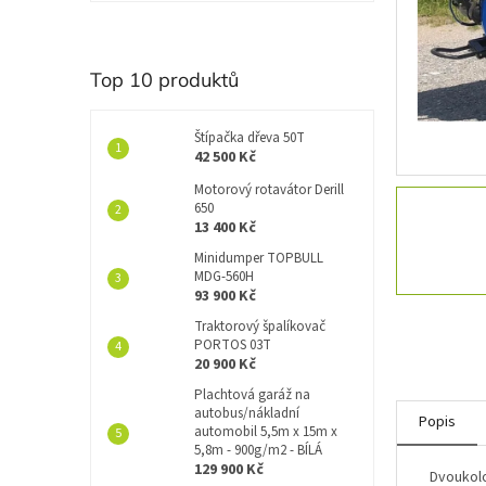
í
p
a
n
Top 10 produktů
e
l
Štípačka dřeva 50T
42 500 Kč
Motorový rotavátor Derill
650
13 400 Kč
Minidumper TOPBULL
MDG-560H
93 900 Kč
Traktorový špalíkovač
PORTOS 03T
20 900 Kč
Plachtová garáž na
autobus/nákladní
Popis
automobil 5,5m x 15m x
5,8m - 900g/m2 - BÍLÁ
129 900 Kč
Dvoukolo