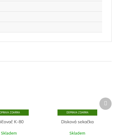
Další
produkt
ZDARMA
ZDARMA
lčovač K-80
Disková sekačka
Skladem
Skladem