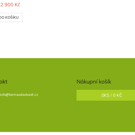
2 900 Kč
DO KOŠÍKU
akt
Nákupní košík
info
@
farmaodadozet.cz
0
KS /
0 KČ