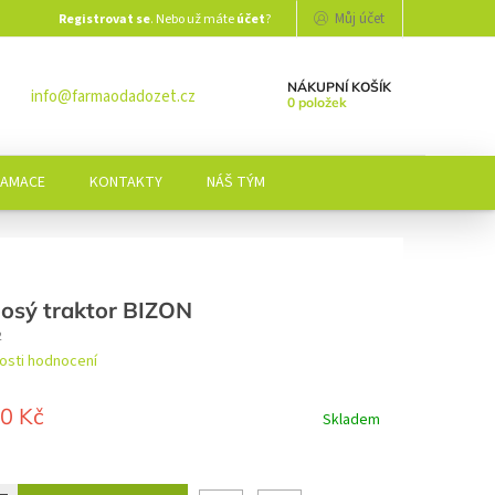
Můj účet
Registrovat se
. Nebo už máte
účet
?
NÁKUPNÍ KOŠÍK
info@farmaodadozet.cz
0 položek
LAMACE
KONTAKTY
NÁŠ TÝM
osý traktor BIZON
2
osti hodnocení
í
0 Kč
Skladem
.