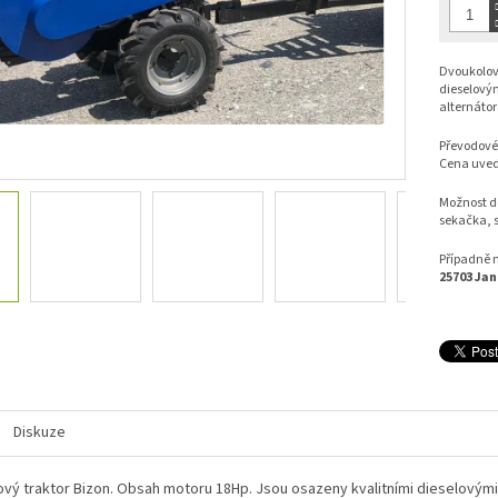
Dvoukolov
dieselovým
alternáto
Převodové
Cena uved
Možnost do
sekačka, 
Případně 
25703 Ja
Diskuze
vý traktor Bizon. Obsah motoru 18Hp. Jsou osazeny kvalitními dieselovými