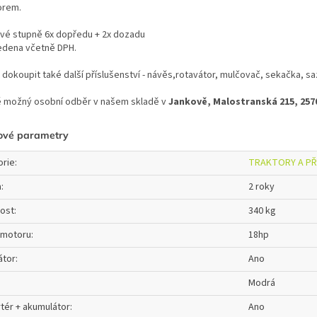
orem.
vé stupně 6x dopředu + 2x dozadu
edena včetně DPH.
dokoupit také další příslušenství - návěs,rotavátor, mulčovač, sekačka, s
ě možný osobní odběr v našem skladě v
Jankově, Malostranská 215, 257
ové parametry
orie
:
TRAKTORY A PŘ
a
:
2 roky
ost
:
340 kg
 motoru
:
18hp
átor
:
Ano
Modrá
artér + akumulátor
:
Ano